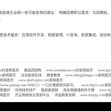
是南港企业网一些可能有用的建议： 明确招聘职位需求：在招聘前
.
息技术服务：应用软件开发、网络管理、IT咨询、系统集成、培训和
ji.cn的官网首页
惠品团团购
www.yitouhuiyou.cn的官网首页
www.gy
.com官网首页
法治新闻在线
赛普教育
www.zhengjibengye.cn官网首
.cn官网首页
www.qhsfyxjdzx.com官网首页
w.juming.com/100625/）一口价搜索购买即可。
www.lhq12.com
里最好
优特绿色特产
南部旅游网
用友畅捷通软件代理
www.z
n官网首页
杰云网络快云营销平台
鸿运腕表官网
www.hnqrqz.com