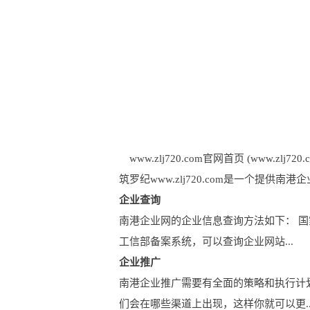
www.zlj720.com官网首页 (www.zlj720.c
筑罗纪www.zlj720.com是一个
企业查询
南港企业网的企业信息查询方法如下： 
工信部备案系统，可以查询企业网站...
企业推广
南港企业推广需要有全面的策略和执行计
们会在哪些渠道上出现，这样你就可以更..